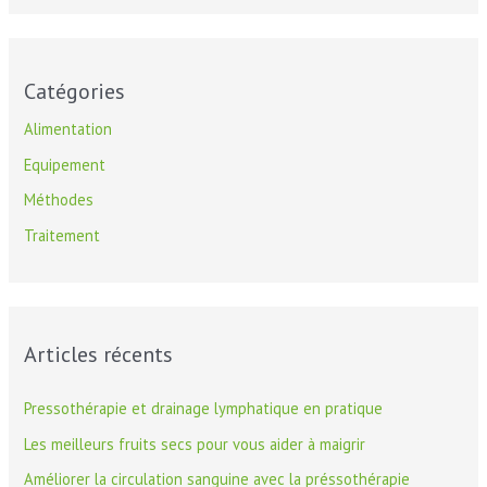
c
h
e
Catégories
r
Alimentation
c
Equipement
h
Méthodes
e
Traitement
r
:
Articles récents
Pressothérapie et drainage lymphatique en pratique
Les meilleurs fruits secs pour vous aider à maigrir
Améliorer la circulation sanguine avec la préssothérapie