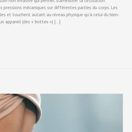
oin non invasive qui permet d’améliorer la circulation
s pressions mécaniques sur différentes parties du corps. Les
es et touchent autant au niveau physique qu’à celui du bien-
un appareil (des « bottes ») […]