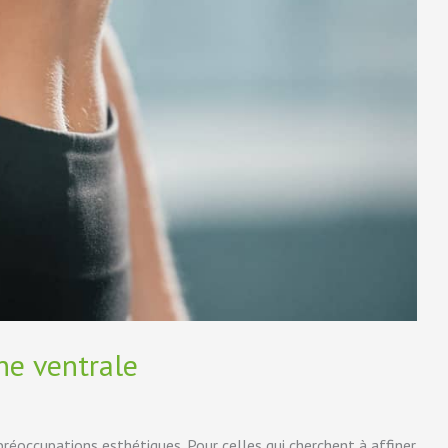
ine ventrale
réoccupations esthétiques. Pour celles qui cherchent à affiner