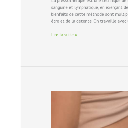
La pressothérapie est une technique de s
sanguine et lymphatique, en exerçant de
bienfaits de cette méthode sont multipl
être et de la détente. On travaille avec 
Lire la suite »
Tout
savoir
sur
la
gaine