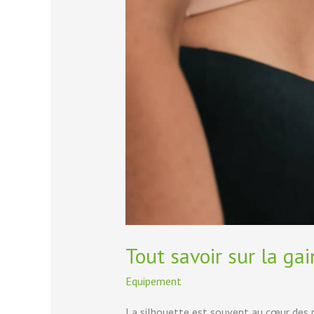
ventrale
Tout savoir sur la ga
Equipement
La silhouette est souvent au cœur des p