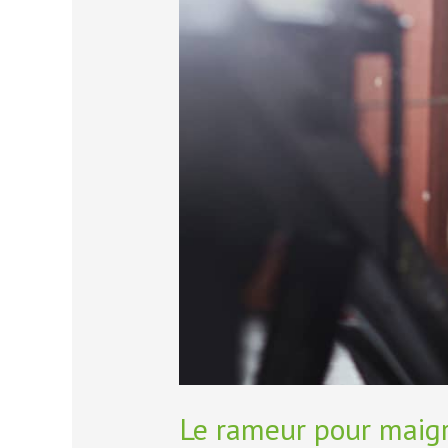
ou
réalité
?
Le rameur pour maigri