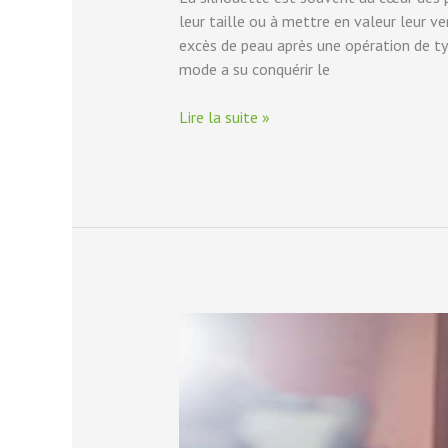
leur taille ou à mettre en valeur leur v
excès de peau après une opération de typ
mode a su conquérir le
Lire la suite »
Le
rameur
pour
maigrir
:
mythe