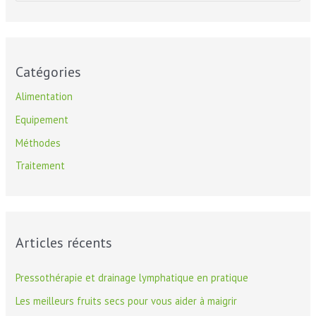
e
c
h
e
Catégories
r
Alimentation
c
Equipement
h
Méthodes
e
Traitement
r
:
Articles récents
Pressothérapie et drainage lymphatique en pratique
Les meilleurs fruits secs pour vous aider à maigrir