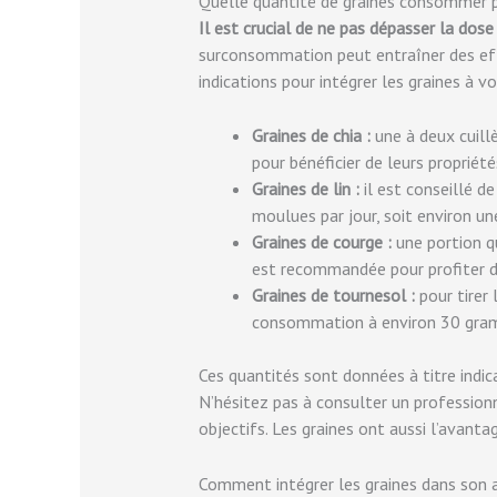
Quelle quantité de graines consommer p
Il est crucial de ne pas dépasser la d
surconsommation peut entraîner des eff
indications pour intégrer les graines à v
Graines de chia :
une à deux cuillè
pour bénéficier de leurs propriété
Graines de lin :
il est conseillé 
moulues par jour, soit environ un
Graines de courge :
une portion q
est recommandée pour profiter de
Graines de tournesol :
pour tirer 
consommation à environ 30 gramm
Ces quantités sont données à titre indica
N’hésitez pas à consulter un professionn
objectifs. Les graines ont aussi l’avantag
Comment intégrer les graines dans son 