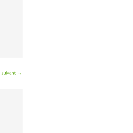
e suivant
→