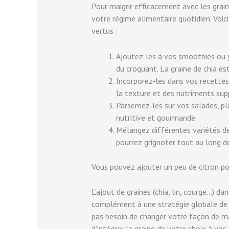
Pour maigrir efficacement avec les grain
votre régime alimentaire quotidien. Voic
vertus :
Ajoutez-les à vos smoothies ou y
du croquant. La graine de chia es
Incorporez-les dans vos recettes
la texture et des nutriments sup
Parsemez-les sur vos salades, pl
nutritive et gourmande.
Mélangez différentes variétés d
pourrez grignoter tout au long d
Vous pouvez ajouter un peu de citron po
L’ajout de graines (chia, lin, courge…) d
complément à une stratégie globale de pe
pas besoin de changer votre façon de ma
d’intégrer la graine de votre choix à vos